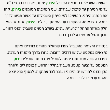
ראשית השבילים קחו את השביל
הירוק
ימינה, צעדו בו כחצי ק"מ
על פי הסימון עד פיצול שבילים. שני הנתיבים מסומנים
בירוק
. קחו
את הנתיב הימני. המשיכו לפי סימון השבילים עד אשר תגיעו לדרך
רחבה. חצו אותה והמשיכו עם הסימון שבילים
הירוק
. אזור זה הוא
חלק מאזור המחקר לרעיית עיזים. בשלב מסוים השביל יכנס לחורש
סבוך ומצל עד שיצא לדרך רחבה.
בנקודת היציאה מהשביל צעדו שמאלה מטרים בודדים ואתם
נמצאים במפגש שלוש דרכים רחבות. בחרו בדרך הימנית מערבה.
צעדו כעשרה מטר ופנו ימינה לשביל צר בסימון שבילים
ירוק
המטפס על גבעה קטנה. השביל בחלקו הראשון צופה לים ולאחר
מכן נכנס לחורש ים תיכוני ועובר לצד עתיקות. לבסוף הוא יוצא
מהחורש ויורד לדרך רחבה.