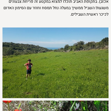
אכזב). בתקופת האביב תוכלו למצוא במקטע זה פריחת צבעונים
משגעת! השביל ממשיך במעלה נחל תמסח וחוזר עם הסימון האדום
לכיכר ראשית השבילים.