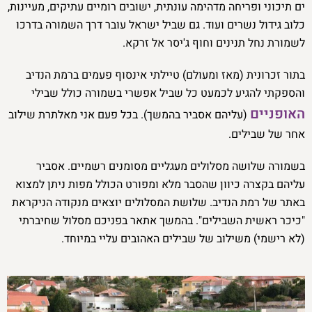
ים תיכוני ופריחה מדהימה עונתית, ישובים רומיים עתיקים, מעיינות,
כלוב גידול נשרים ועוד. גם שביל ישראל עובר דרך השמורה בדרכו
לשמורת נחל תנינים וחוף ג'יסר אל זרקא.
בתור זכרונית (מאז ומעולם) טיילתי אינסוף פעמים ברמת הנדיב
והספקתי להגיע לכמעט כל שביל אפשרי בשמורה כולל שבילי
האופניים
(עליהם אסביר בהמשך). בכל פעם אני מאלתרת שילוב
אחר של שבילים.
בשמורה שלושה מסלולים מעגליים מסומנים רשמיים. אסביר
עליהם בקצרה כיוון שהסבר מלא ומפורט הכולל מפות ניתן למצוא
באתר של רמת הנדיב. שלושת המסלולים יוצאים מנקודה הניקראת
"כיכר ראשית השבילים". בהמשך אתאר בפניכם מסלול שחיברתי
(לא רישמי) משילוב של שבילים האהובים עליי במיוחד.