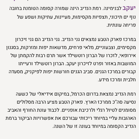
יעקב
לבנימינה. רמת הנדיב הינה שמורה קסומה הטומנת בחובה
נוף ים תיכוני, תצפיות מקסימות, מעיינות, עתיקות ושפע של
פריחה עונתית.
במרכז פארק הטבע נמצאים גני הנדיב. גני הנדיב הם גני זיכרון
מקסימים, וצבעוניים, מלאי פרחים, מדשאות יפות ומזרקות, בסגנון
אירופאי, לזכרו של הברון רוטשילד אשר תרם רבות להקמתן של
המושבות באזור ופרט לזיכרון יעקב. הברון רוטשילד ורעייתו
קבורים במרכז הגנים. סביב הגנים חורשות יפות לפיקניק, מסעדה
חלבית ומרכז מידע.
רמת הנדיב נמצאת בדרום הכרמל, במיקום אידיאלי של כשעה
נסיעה סה"כ ממרכז הארץ. פארק הטבע מציע הרבה מסלולים
מסומנים לטיול רגלי ולרכיבת אופניים. לכבוד עונת החורף והאביב
האהובות עליי במיוחד ריכזתי עבורכם את אפשרויות הביקור ברמת
הנדיב הקסומה במיוחד בעונה זו של השנה.