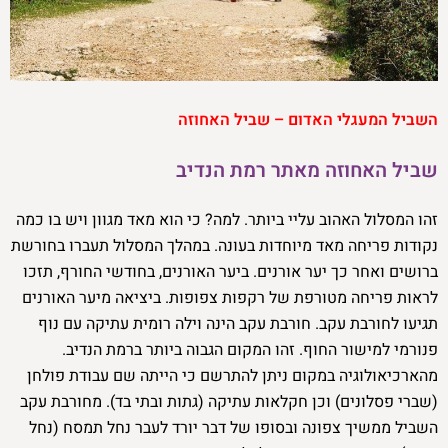
השביל המעגלי האדום – שביל האחוזה
שביל האחוזה מאתר רמת הנדיב
זהו המסלול האהוב עליי ביותר. למה? כי הוא מאד מגוון ויש בו כמה
נקודות פריחה מאד מיוחדות בעונה. במהלך המסלול תעברו בחורשת
ברושים ואחר כך יער אורנים. ביער האורנים, בחודשי החורף, תזכו
לראות פריחה מטורפת של רקפות צפופות. ביציאה מיער האורנים
תגיעו לחורבת עקב. חורבת עקב הינה וילה רומית עתיקה עם נוף
פנורמי למישור החוף. זהו המקום הגבוה ביותר ברמת הנדיב.
מהארכיאולוגיה במקום ניתן להתרשם כי הייתה שם עבודת פולחן
(שברי פסלונים) וכן חקלאות עתיקה (גתות ובתי בד). מחורבת עקב
השביל ממשיך צפונה ובסופו של דבר יורד לעבר נחל תמסח (נחל