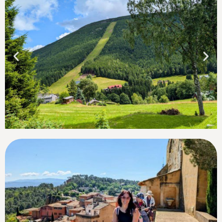
מפת צפון צ'כיה
גן העדן הצ’כי והרי
הענקים
מפת הטיול החכמה לצפון צ’כיה –