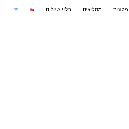
מלונות
ממליצים
בלוג טיולים
עיר
רוצים להמשיך לטייל עם חלום
של טיול?​
דואר אלקטרוני
קראתי ואני מסכימ/ה ל־
מדיניות הפרטיות